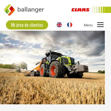
Mi área de clientes
Ouvrir
le
LA EMPRESA
menu
Usted está aquí :
Ballanger
Contáctenos
EQUIPO USADO
Contáctenos
NUEVO EQUIPAMIENTO
CONTACTAR
Ballanger
RD 939
17290 Aigrefeuille-d'Aunis
Teléfono : 05 46 35 51 16
Horario