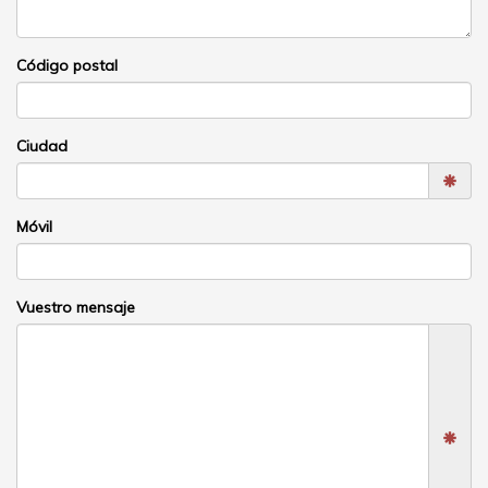
Los campos marcados con un asterisco deben ser
completados.
La información recopilada en este formulario se recibe por correo
electrónico por Ballanger para facilitar el procesamiento de su
solicitud. De conformidad con la ley "Informatique et Libertés", puede
ejercer su derecho de acceso a los datos que le conciernen y corregirlos