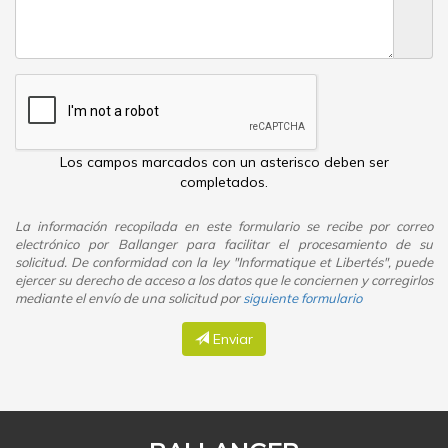
mediante el envío de una solicitud por
siguiente formulario
Enviar
BALLANGER
RD 939
17290
Aigrefeuille-d'Aunis
05 46 35 51 16
Ouvert du lundi au vendredi de
8h15 à 12h30 et de 14h00 à 18h00
le samedi de 8h15 à 12h
DOUSSET MATELIN, une société du Groupe :