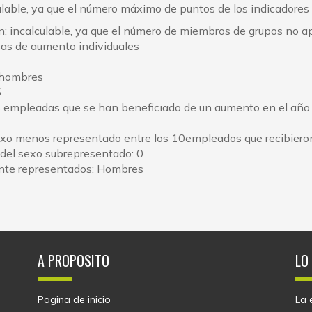
ulable, ya que el número máximo de puntos de los indicadores 
: incalculable, ya que el número de miembros de grupos no apt
tasas de aumento individuales
: hombres
5
es empleadas que se han beneficiado de un aumento en el año s
exo menos representado entre los 10empleados que recibieron
del sexo subrepresentado: 0
ente representados: Hombres
A PROPOSITO
LO
Pagina de inicio
La 