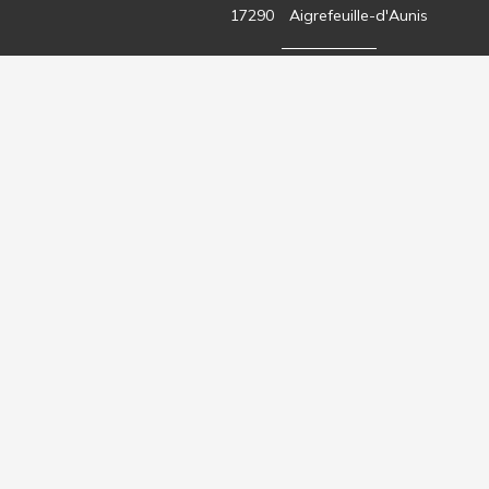
17290
Aigrefeuille-d'Aunis
05 46 35 51 16
Ouvert du lundi au vendredi de
8h15 à 12h30 et de 14h00 à 18h00
le samedi de 8h15 à 12h
DOUSSET MATELIN, une société du Groupe :
Autres sociétés du Groupe :
DOUSSET MATELIN
VAMAT
AGRISHOP
SEVRA
www.ballanger.fr