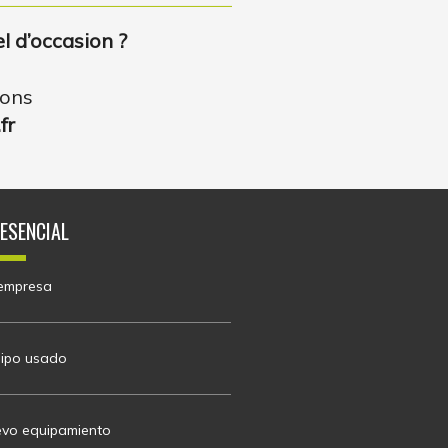
l d’occasion ?
ions
fr
 ESENCIAL
empresa
ipo usado
vo equipamiento