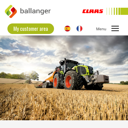
My customer area
Ouvrir
le
THE COMPANY
menu
SECOND HAND EQUIPMENT
NEW EQUIPMENT
CONTACT