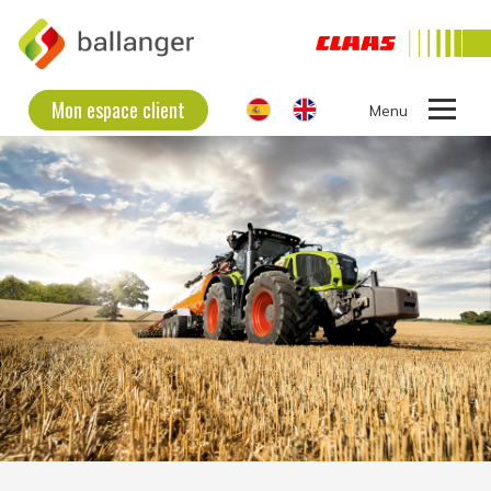
Mon espace client
Ouvrir
le
L'ENTREPRISE BALLANGER
menu
MATÉRIELS D’OCCASION
MATÉRIELS NEUFS
RECRUTEMENT
CONTACT