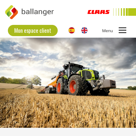
Mon espace client
Ouvrir
le
L'ENTREPRISE BALLANGER
menu
MATÉRIELS D’OCCASION
MATÉRIELS NEUFS
RECRUTEMENT
CONTACT