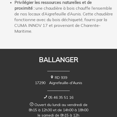
Privilégier les ressources naturelles et de
proximité :
une chaudière à bois chauffe l’ensemble
de nos locaux d’Aigrefeuille d’Aunis. Cette chaudière
fonctionne avec du bois déchiqueté, fourni par la
CUMA INNOV 17 et provenant de Charente-
Maritime.
BALLANGER
RD 939
17290
Aigrefeuille-d'Aunis
05 46 35 51 16
Ouvert du lundi au vendredi de
8h15 à 12h30 et de 14h00 à 18h00
le samedi de 8h15 à 12h