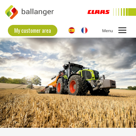
My customer area
Ouvrir
le
THE COMPANY
menu
SECOND HAND EQUIPMENT
NEW EQUIPMENT
CONTACT