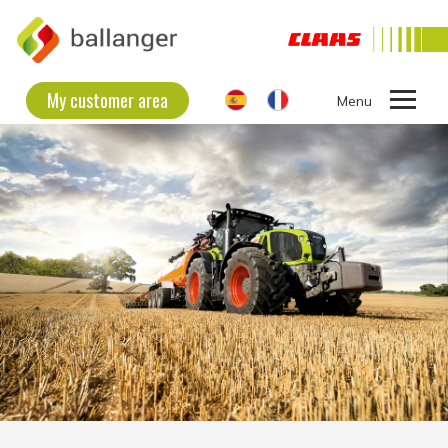
My customer area
Ouvrir
le
THE COMPANY
menu
SECOND HAND EQUIPMENT
NEW EQUIPMENT
CONTACT