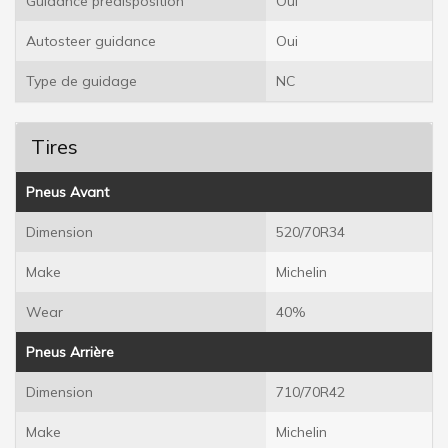
Guidance predisposition
Oui
Autosteer guidance
Oui
Type de guidage
NC
Tires
Pneus Avant
Dimension
520/70R34
Make
Michelin
Wear
40%
Pneus Arrière
Dimension
710/70R42
Make
Michelin