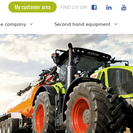
My customer area
FIND US ON
he company
Second hand equipment