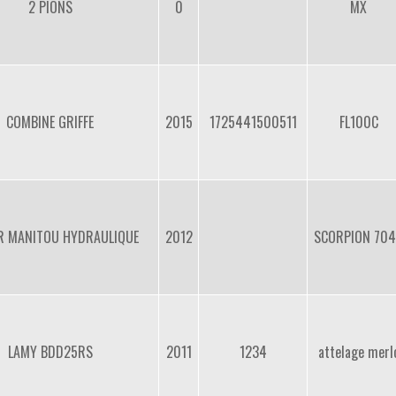
2 PIONS
0
MX
COMBINE GRIFFE
2015
1725441500511
FL100C
ER MANITOU HYDRAULIQUE
2012
SCORPION 70
LAMY BDD25RS
2011
1234
attelage merl