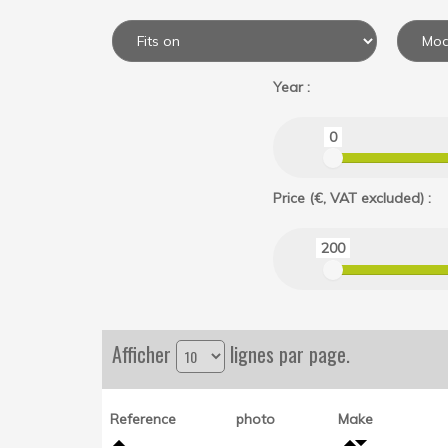
Year :
0
Price (€, VAT excluded) :
200
Afficher
lignes par page.
Reference
photo
Make