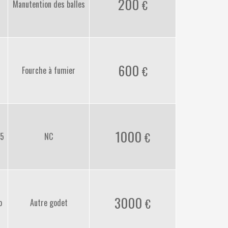
200
Manutention des balles
600
Fourche à fumier
1000
45
NC
3000
o
Autre godet