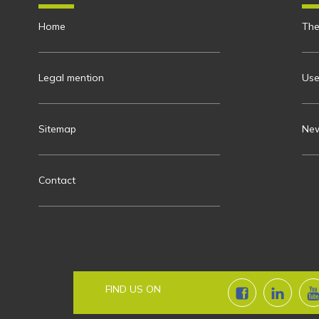
Home
The
Legal mention
Use
Sitemap
New
Contact
FIND US ON