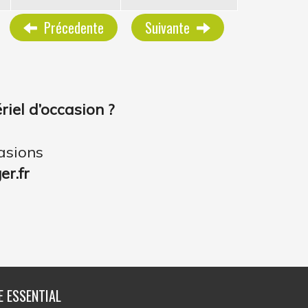
Précedente
Suivante
iel d’occasion ?
asions
r.fr
E ESSENTIAL