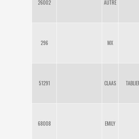
26002
AUTRE
296
MX
51291
CLAAS
TABLI
68008
EMILY