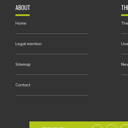
ABOUT
TH
Home
The
Legal mention
Use
Sitemap
New
Contact