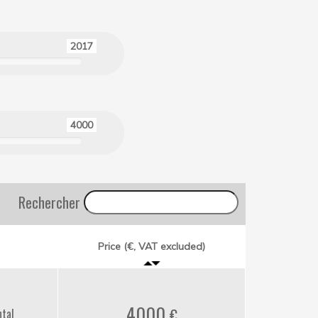
2017
4000
Rechercher
Price (€, VAT excluded)
4000
ntal