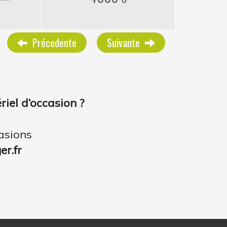
Précedente
Suivante
iel d’occasion ?
asions
r.fr