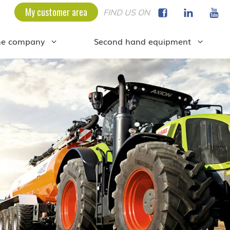
My customer area
FIND US ON
he company
Second hand equipment