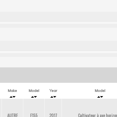
Make
Model
Year
Model
AUTRE
E155
2017
Cultivateur à axe horizo