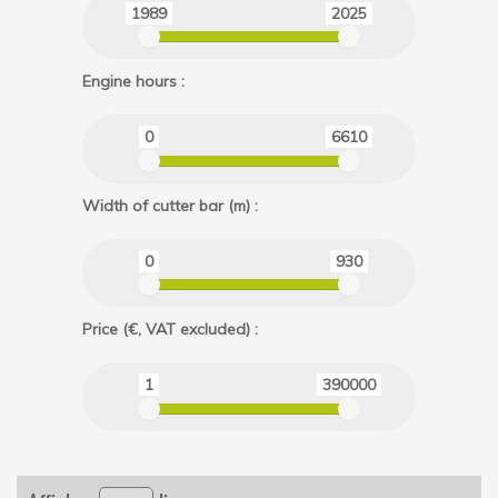
1989
2025
Engine hours :
0
6610
Width of cutter bar (m) :
0
930
Price (€, VAT excluded) :
1
390000