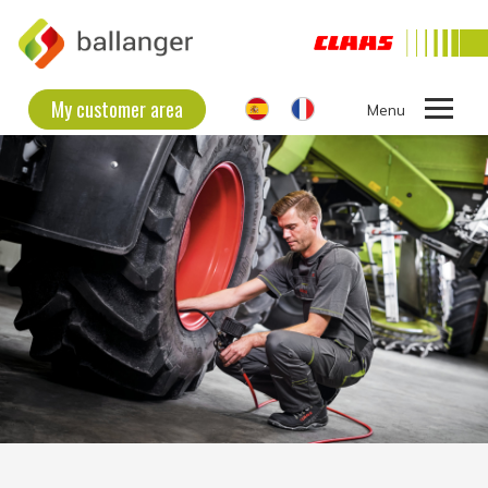
My customer area
Ouvrir
le
THE COMPANY
menu
SECOND HAND EQUIPMENT
NEW EQUIPMENT
CONTACT