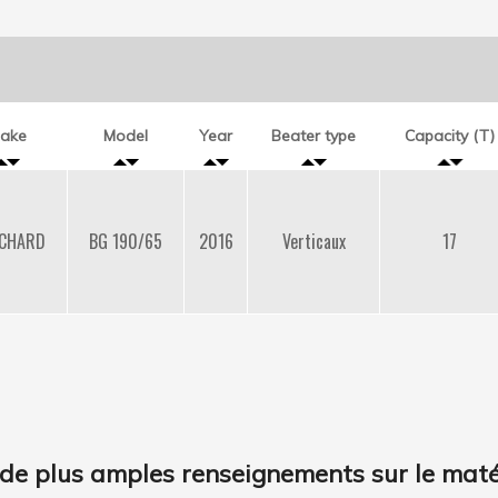
ake
Model
Year
Beater type
Capacity (T)
CHARD
BG 190/65
2016
Verticaux
17
de plus amples renseignements sur le matér