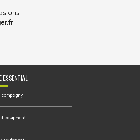
asions
r.fr
E ESSENTIAL
 compagny
d equipment