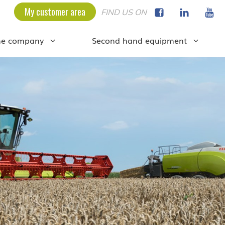
My customer area
FIND US ON
he company
Second hand equipment