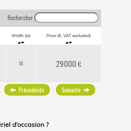
Rechercher
Width (m)
Price (€, VAT excluded)
29000
10
Précedente
Suivante
iel d’occasion ?