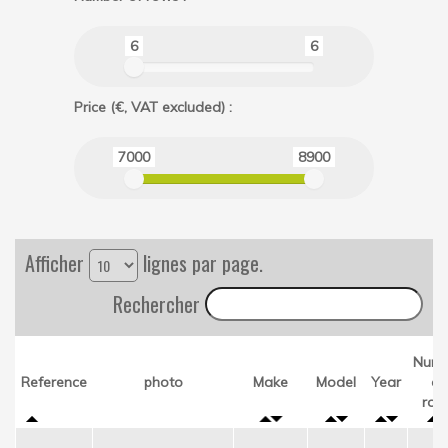
6
6
Price (€, VAT excluded) :
7000
8900
Afficher
lignes par page.
Rechercher
Numb
Reference
photo
Make
Model
Year
of
row