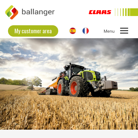
My customer area
Ouvrir
le
THE COMPANY
menu
SECOND HAND EQUIPMENT
NEW EQUIPMENT
CONTACT