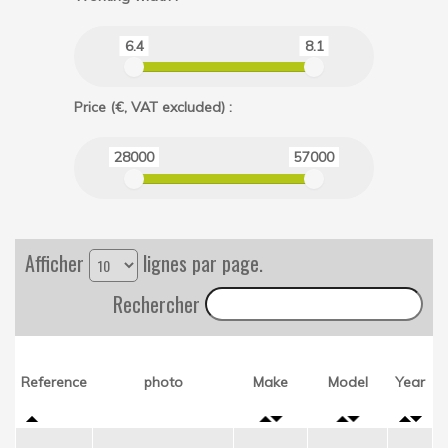
6.4
8.1
Price (€, VAT excluded) :
28000
57000
Afficher
lignes par page.
Rechercher
Reference
photo
Make
Model
Year