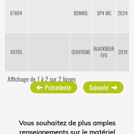
D
67884
BONNEL
SP4 MC
2024
BLACKBEAR
D
69765
QUIVOGNE
2019
EVO
Affichage de 1 à 2 sur 2 lignes
Précedente
Suivante
Vous souhaitez de plus amples
renseignements sur le matériel