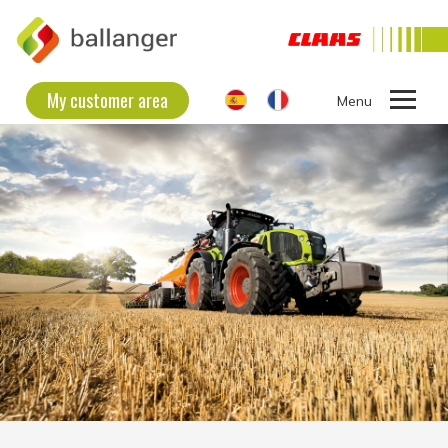
My customer area
Ouvrir
le
THE COMPANY
menu
SECOND HAND EQUIPMENT
NEW EQUIPMENT
CONTACT