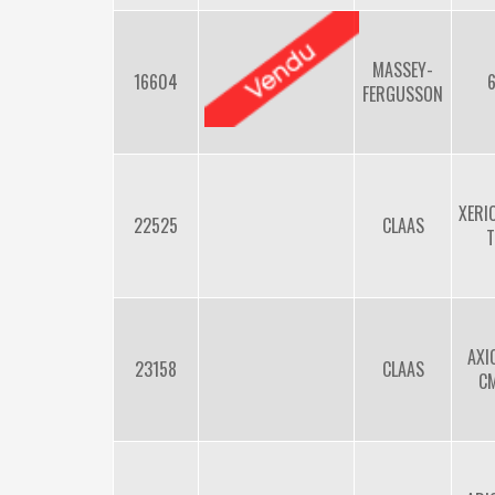
MASSEY-
16604
FERGUSSON
XERI
22525
CLAAS
T
AXI
23158
CLAAS
C