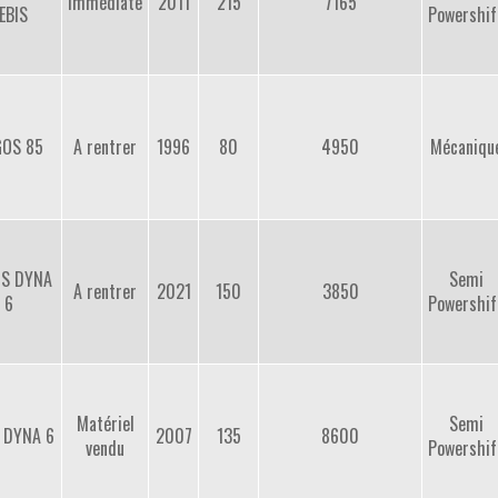
Immédiate
2011
215
7165
EBIS
Powershif
GOS 85
A rentrer
1996
80
4950
Mécaniqu
 S DYNA
Semi
A rentrer
2021
150
3850
6
Powershif
Matériel
Semi
 DYNA 6
2007
135
8600
vendu
Powershif