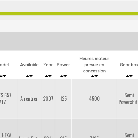
Heures moteur
odel
Available
Year
Power
prevue en
Gear bo
concession
ES 657
Semi
A rentrer
2007
125
4500
ATZ
Powershif
0 HEXA
Semi