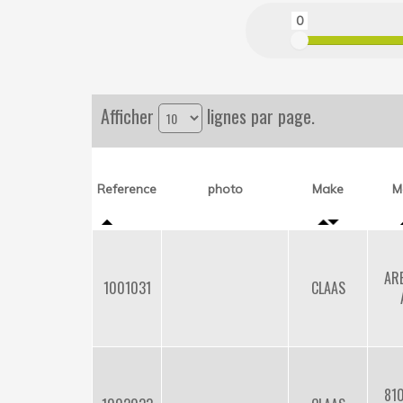
0
Afficher
lignes par page.
Reference
photo
Make
M
AR
1001031
CLAAS
81