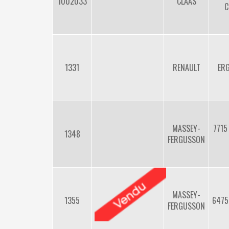
1002033
CLAAS
C
1331
RENAULT
ER
MASSEY-
7715
1348
FERGUSSON
MASSEY-
1355
6475
FERGUSSON