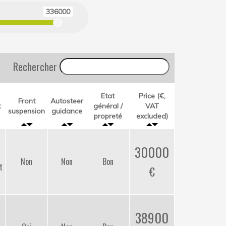
336000
Rechercher
Etat
Price (€,
Front
Autosteer
x
général /
VAT
suspension
guidance
propreté
excluded)
30000
Non
Non
Bon
t
38900