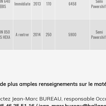
ON 640
Semi
Immédiate
2013
170
6458
EBIS
Powershif
ON 850
Semi
A rentrer
2014
250
5900
IS HEXA
Powershif
de plus amples renseignements sur le matér
ctez Jean-Marc BUREAU, responsable Occ
05 46 35 51 16 / jean-marc.bureau@ballange