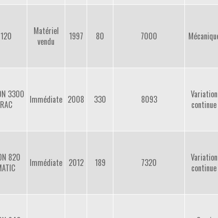
Matériel
6120
1997
80
7000
Mécaniqu
vendu
ON 3300
Variation
Immédiate
2008
330
8093
RAC
continue
ON 820
Variation
Immédiate
2012
189
7320
MATIC
continue