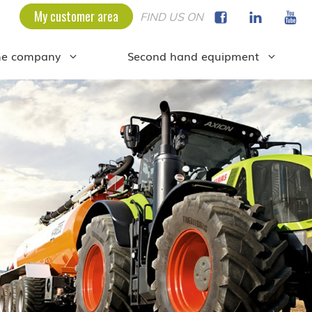
My customer area
FIND US ON
he company
Second hand equipment