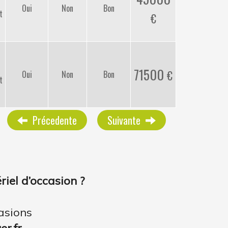
Oui
Non
Bon
t
71500
Oui
Non
Bon
t
Précedente
Suivante
iel d’occasion ?
asions
r.fr