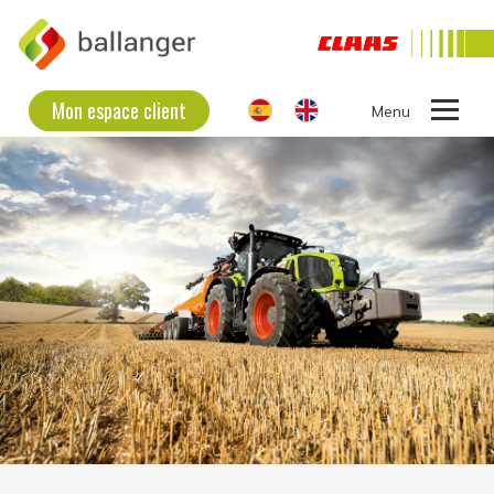
Mon espace client
Ouvrir
le
L'ENTREPRISE BALLANGER
menu
MATÉRIELS D’OCCASION
MATÉRIELS NEUFS
RECRUTEMENT
CONTACT