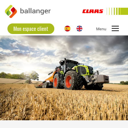
Mon espace client
Ouvrir
le
L'ENTREPRISE BALLANGER
menu
MATÉRIELS D’OCCASION
MATÉRIELS NEUFS
RECRUTEMENT
CONTACT